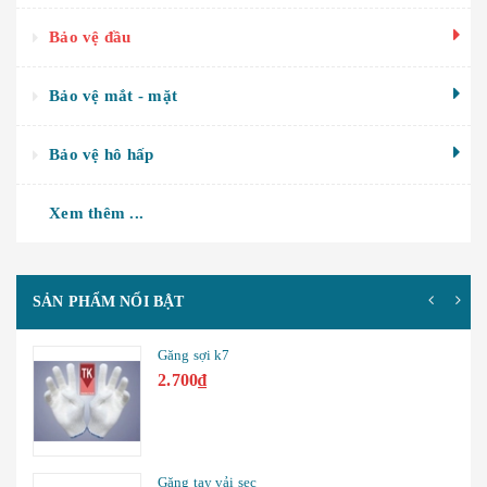
Bảo vệ đầu
Bảo vệ mắt - mặt
Bảo vệ hô hấp
Xem thêm ...
SẢN PHẨM NỔI BẬT
Găng sợi k7
2.700₫
Găng tay vải sẹc