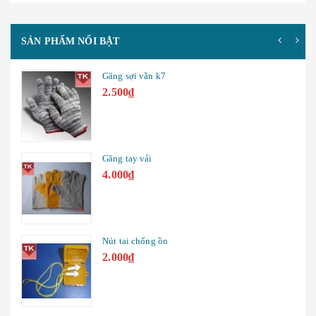
SẢN PHẨM NỔI BẬT
Găng sợi vằn k7
2.500₫
Găng tay vải
4.000₫
Nút tai chống ồn
2.000₫