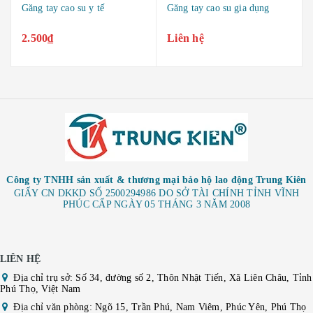
ao su y tế
Găng tay cao su gia dụng
Găng cao su chố
Liên hệ
35.000₫
Công ty TNHH sản xuất & thương mại bảo hộ lao động Trung Kiên
GIẤY CN DKKD SỐ 2500294986 DO SỞ TÀI CHÍNH TỈNH VĨNH
PHÚC CẤP NGÀY 05 THÁNG 3 NĂM 2008
LIÊN HỆ
Địa chỉ trụ sở: Số 34, đường số 2, Thôn Nhật Tiến, Xã Liên Châu, Tỉnh
Phú Thọ, Việt Nam
Địa chỉ văn phòng: Ngõ 15, Trần Phú, Nam Viêm, Phúc Yên, Phú Thọ