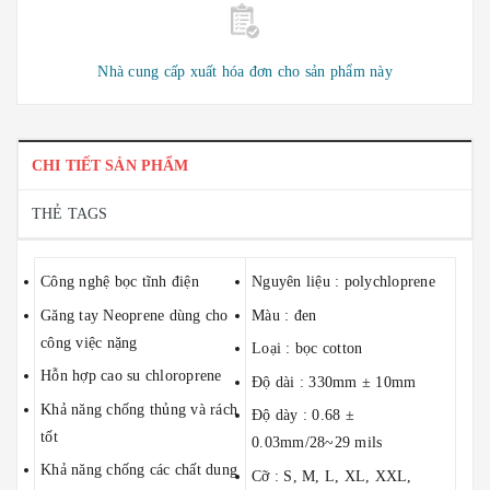
Nhà cung cấp xuất hóa đơn cho sản phẩm này
CHI TIẾT SẢN PHẨM
THẺ TAGS
Công nghệ bọc tĩnh điện
Nguyên liệu : polychloprene
Găng tay Neoprene dùng cho
Màu : đen
công việc nặng
Loại : bọc cotton
Hỗn hợp cao su chloroprene
Độ dài : 330mm ± 10mm
Khả năng chống thủng và rách
Độ dày : 0.68 ±
tốt
0.03mm/28~29 mils
Khả năng chống các chất dung
Cỡ : S, M, L, XL, XXL,